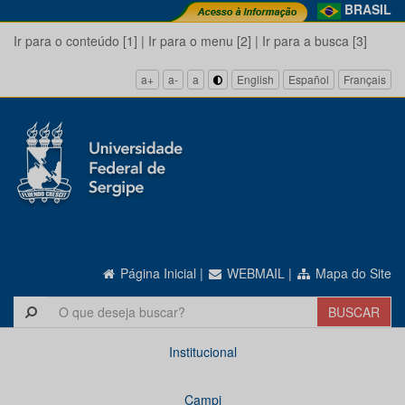
BRASIL
Ir para o conteúdo [1]
|
Ir para o menu [2]
|
Ir para a busca [3]
a+
a-
a
English
Español
Français
Página Inicial
|
WEBMAIL
|
Mapa do Site
Institucional
Campi