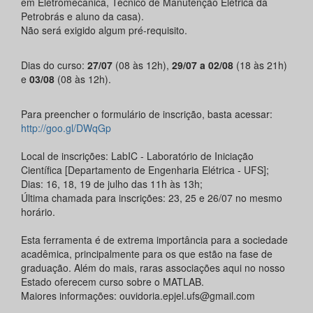
em Eletromecânica, Técnico de Manutenção Elétrica da
Petrobrás e aluno da casa).
Não será exigido algum pré-requisito.
Dias do curso:
27/07
(08 às 12h),
29/07 a 02/08
(18 às 21h)
e
03/08
(08 às 12h).
Para preencher o formulário de inscrição, basta acessar:
http://goo.gl/DWqGp
Local de inscrições: LabIC - Laboratório de Iniciação
Científica [Departamento de Engenharia Elétrica - UFS];
Dias: 16, 18, 19 de julho das 11h às 13h;
Última chamada para inscrições: 23, 25 e 26/07 no mesmo
horário.
Esta ferramenta é de extrema importância para a sociedade
acadêmica, principalmente para os que estão na fase de
graduação. Além do mais, raras associações aqui no nosso
Estado oferecem curso sobre o MATLAB.
Maiores informações: ouvidoria.epjel.ufs@gmail.com