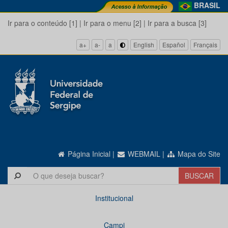
BRASIL
Ir para o conteúdo [1]
|
Ir para o menu [2]
|
Ir para a busca [3]
a+
a-
a
English
Español
Français
Página Inicial
|
WEBMAIL
|
Mapa do Site
Institucional
Campi