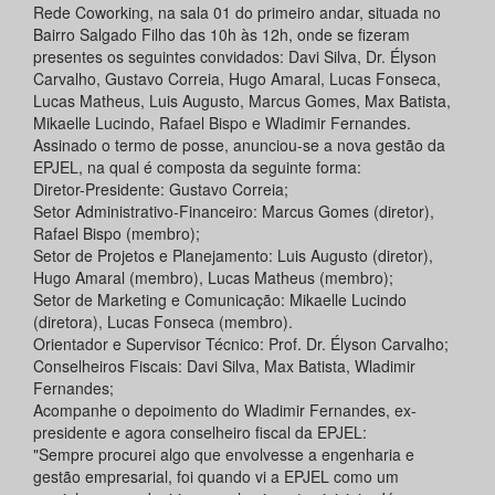
Rede Coworking, na sala 01 do primeiro andar, situada no
Bairro Salgado Filho das 10h às 12h, onde se fizeram
presentes os seguintes convidados: Davi Silva, Dr. Élyson
Carvalho, Gustavo Correia, Hugo Amaral, Lucas Fonseca,
Lucas Matheus, Luis Augusto, Marcus Gomes, Max Batista,
Mikaelle Lucindo, Rafael Bispo e Wladimir Fernandes.
Assinado o termo de posse, anunciou-se a nova gestão da
EPJEL, na qual é composta da seguinte forma:
Diretor-Presidente: Gustavo Correia;
Setor Administrativo-Financeiro: Marcus Gomes (diretor),
Rafael Bispo (membro);
Setor de Projetos e Planejamento: Luis Augusto (diretor),
Hugo Amaral (membro), Lucas Matheus (membro);
Setor de Marketing e Comunicação: Mikaelle Lucindo
(diretora), Lucas Fonseca (membro).
Orientador e Supervisor Técnico: Prof. Dr. Élyson Carvalho;
Conselheiros Fiscais: Davi Silva, Max Batista, Wladimir
Fernandes;
Acompanhe o depoimento do Wladimir Fernandes, ex-
presidente e agora conselheiro fiscal da EPJEL:
"Sempre procurei algo que envolvesse a engenharia e
gestão empresarial, foi quando vi a EPJEL como um