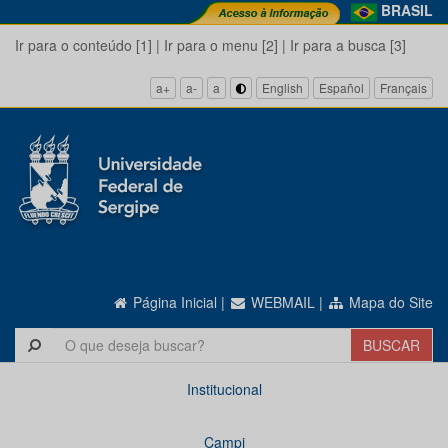
BRASIL
Ir para o conteúdo [1]
|
Ir para o menu [2]
|
Ir para a busca [3]
a+
a-
a
English
Español
Français
Página Inicial
|
WEBMAIL
|
Mapa do Site
Institucional
Campi