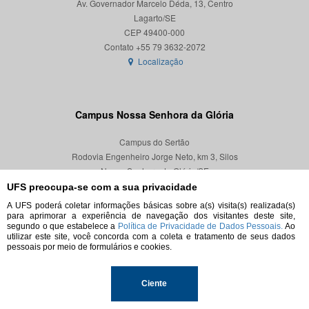
Av. Governador Marcelo Déda, 13, Centro
Lagarto/SE
CEP 49400-000
Localização
Campus Nossa Senhora da Glória
Campus do Sertão
Rodovia Engenheiro Jorge Neto, km 3, Silos
Nossa Senhora da Glória/SE
CEP 49680-000
UFS preocupa-se com a sua privacidade
A UFS poderá coletar informações básicas sobre a(s) visita(s) realizada(s)
Localização
para aprimorar a experiência de navegação dos visitantes deste site,
segundo o que estabelece a
Política de Privacidade de Dados Pessoais.
Ao
utilizar este site, você concorda com a coleta e tratamento de seus dados
pessoais por meio de formulários e cookies.
© 2026. Todos os direitos reservados.
Ciente
Universidade Federal de Sergipe.