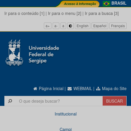
BRASIL
Ir para o conteúdo [1]
|
Ir para o menu [2]
|
Ir para a busca [3]
a+
a-
a
English
Español
Français
Página Inicial
|
WEBMAIL
|
Mapa do Site
Institucional
Campi