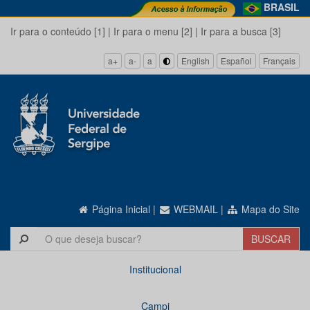
BRASIL
Ir para o conteúdo [1]
|
Ir para o menu [2]
|
Ir para a busca [3]
a+
a-
a
English
Español
Français
Página Inicial
|
WEBMAIL
|
Mapa do Site
Institucional
Campi