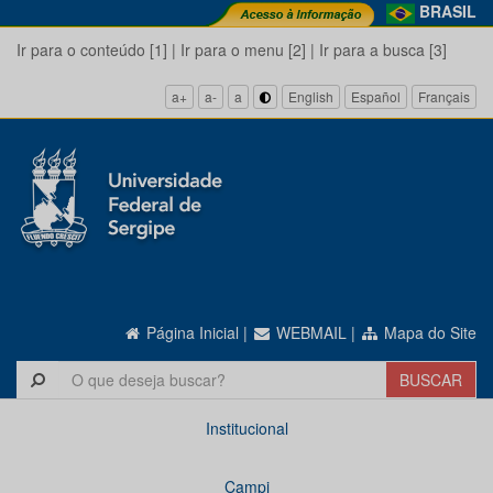
BRASIL
Ir para o conteúdo [1]
|
Ir para o menu [2]
|
Ir para a busca [3]
a+
a-
a
English
Español
Français
Página Inicial
|
WEBMAIL
|
Mapa do Site
Institucional
Campi